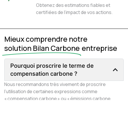
Obtenez des estimations fiables et
certifiées de l’impact de vos actions.
Mieux comprendre notre
solution Bilan Carbone
entreprise
Pourquoi proscrire le terme de
compensation carbone ?
Nous recommandons très vivement de proscrire
l’utilisation de certaines expressions comme
« compensation carbone » ou « émissions carbone
compensées ». En effet, le terme de compensation a été
largement critiqué par les scientifiques, les écologistes
et les militants climatiques car il n’incite pas à résoudre le
problème fondamental de la réduction des émissions de