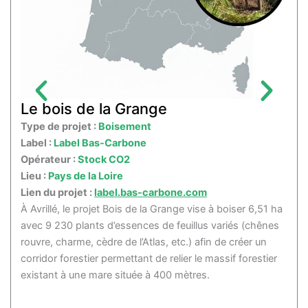
Le bois de la Grange
L
Type de projet :
Boisement
Ty
Label :
Label Bas-Carbone
La
Opérateur :
Stock CO2
Op
Lieu :
Pays de la Loire
Li
Lien du projet :
label.bas-carbone.com
Li
ère
À Avrillé, le projet Bois de la Grange vise à boiser 6,51 ha
Ce
avec 9 230 plants d’essences de feuillus variés (chênes
br
rouvre, charme, cèdre de l’Atlas, etc.) afin de créer un
de 
our
corridor forestier permettant de relier le massif forestier
im
existant à une mare située à 400 mètres.
co
Au
éc