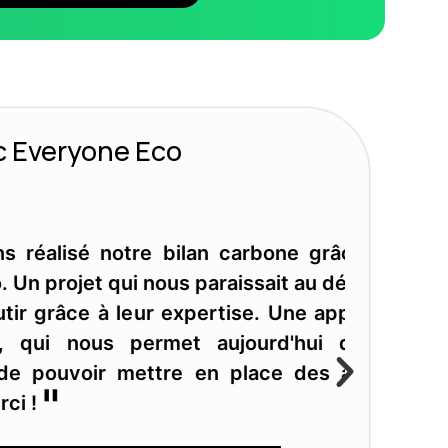
c Everyone Eco
carbone grâce aux services de
raissait au départ monumental et
tise. Une approche très riche et
jourd'hui d'avoir des réelles
place des actions réalistes et
Valér