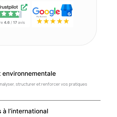
Di
Seine
re
4.6
/
17
avis
et environnementale
yser, structurer et renforcer vos pratiques
à l’international