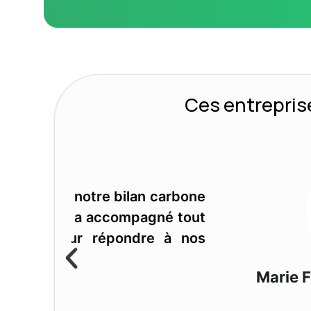
Ces entrepris
 carbone
gné tout
e à nos
Marie Falcon de Longevialle